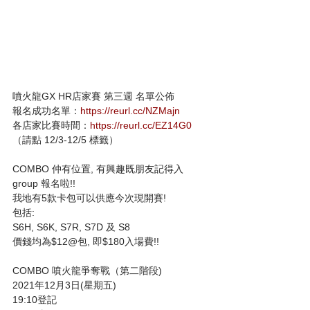
噴火龍GX HR店家賽 第三週 名單公佈
報名成功名單：
https://reurl.cc/NZMajn
各店家比賽時間：
https://reurl.cc/EZ14G0
（請點 12/3-12/5 標籤）
COMBO 仲有位置, 有興趣既朋友記得入
group 報名啦!!
我地有5款卡包可以供應今次現開賽!
包括:
S6H, S6K, S7R, S7D 及 S8
價錢均為$12@包, 即$180入場費!!
COMBO 噴火龍爭奪戰（第二階段)
2021年12月3日(星期五)
19:10登記