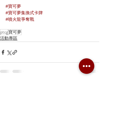
#寶可夢
#寶可夢集換式卡牌
#噴火龍爭奪戰
ptcg
寶可夢
活動專區
留言
撰寫留言......