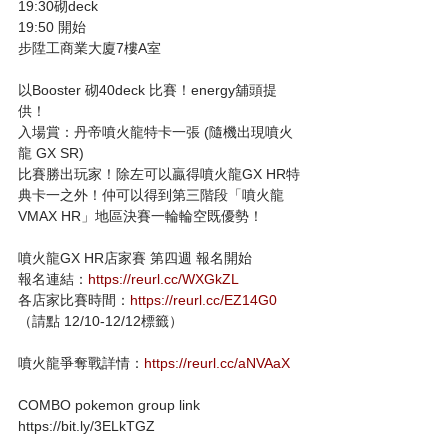
19:30砌deck
19:50 開始
步陞工商業大廈7樓A室
以Booster 砌40deck 比賽！energy舖頭提
供！
入場賞：丹帝噴火龍特卡一張 (隨機出現噴火
龍 GX SR)
比賽勝出玩家！除左可以贏得噴火龍GX HR特
典卡一之外！仲可以得到第三階段「噴火龍
VMAX HR」地區決賽一輪輪空既優勢！
噴火龍GX HR店家賽 第四週 報名開始
報名連結：
https://reurl.cc/WXGkZL
各店家比賽時間：
https://reurl.cc/EZ14G0
（請點 12/10-12/12標籤）
噴火龍爭奪戰詳情：
https://reurl.cc/aNVAaX
COMBO pokemon group link
https://bit.ly/3ELkTGZ