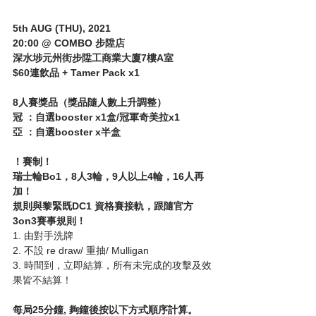
5th AUG (THU), 2021
20:00 @ COMBO 步陞店
深水埗元州街步陞工商業大廈7樓A室
$60連飲品 + Tamer Pack x1
8人賽獎品（獎品隨人數上升調整）
冠 ：自選booster x1盒/冠軍奇美拉x1
亞 ：自選booster x半盒
！賽制！
瑞士輪Bo1，8人3輪，9人以上4輪，16人再
加！
規則與黎緊既DC1 資格賽接軌，跟隨官方
3on3賽事規則！
1. 由對手洗牌
2. 不設 re draw/ 重抽/ Mulligan
3. 時間到，立即結算，所有未完成的攻擊及效
果皆不結算！
每局25分鐘, 夠鐘後按以下方式順序計算。