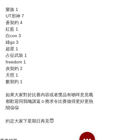
樂族 1
UT邪神 7
蒼契約 4
紅藍 1
白con 3
綠gs 3
超星 1
占征武裝 1
freedom 1
炎契約 2
天照 1
數契約 1
如果大家對於比賽內容或者獎品有啲咩意見嘅
都歡迎同我哋講返☺️務求令比賽做得更好更熱
鬧🤤🤤
約定大家下星期日再見😇