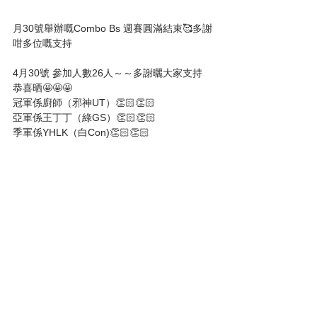
月30號舉辦嘅Combo Bs 週賽圓滿結束🥰多謝
咁多位嘅支持
4月30號 參加人數26人～～多謝曬大家支持
恭喜晒🤩🤩🤩
冠軍係廚師（邪神UT）👏🏻👏🏻
亞軍係王丁丁（綠GS）👏🏻👏🏻
季軍係YHLK（白Con)👏🏻👏🏻