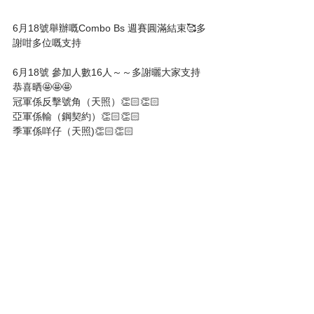
6月18號舉辦嘅Combo Bs 週賽圓滿結束🥰多
謝咁多位嘅支持
6月18號 參加人數16人～～多謝曬大家支持
恭喜晒🤩🤩🤩
冠軍係反擊號角（天照）👏🏻👏🏻
亞軍係輸（鋼契約）👏🏻👏🏻
季軍係咩仔（天照)👏🏻👏🏻