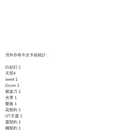
另外亦有今次卡組統計：
白起幻 1
天照4
seed 1
白con 1
紫拔刀 1
光導 1
樂族 1
花契約 1
UT天靈 1
靈契約 1
鋼契約 1