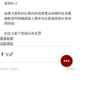
獄契約 2
如果大家對於比賽內容或者獎品有啲咩意見嘅
都歡迎同我哋講返☺️務求令比賽做得更好更熱
鬧🤤🤤
約定大家下星期日再見😇
賽事精華
活動專區
留言
撰寫留言......