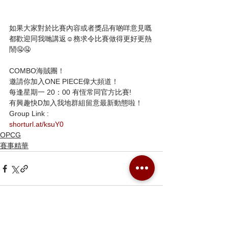
如果大家對於比賽內容或者獎品有啲咩意見嘅
都歡迎同我哋講返☺️務求令比賽做得更好更熱
鬧🤤🤤
COMBO海賊團！
邀請你加入ONE PIECE偉大頻道！
每逢星期一 20：00 有恆常同官方比賽!
有興趣快D加入我地群組留意最新動態啦！
Group Link :
shorturl.at/ksuY0
OPCG
賽事精華