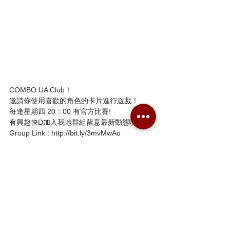
COMBO UA Club！ 
邀請你使用喜歡的角色的卡片進行遊戲！ 
每逢星期四 20：00 有官方比賽! 
有興趣快D加入我地群組留意最新動態啦！ 
Group Link : http://bit.ly/3mvMwAo
賽事精華
UA