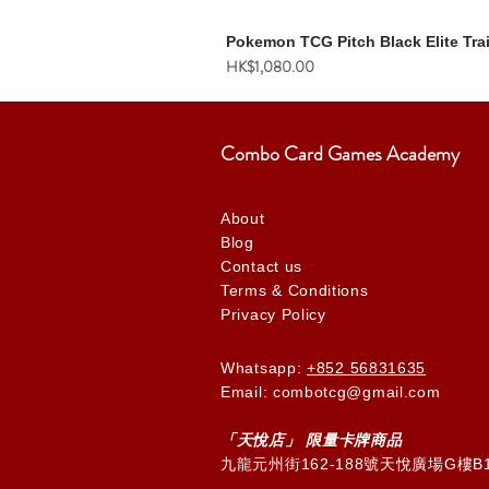
Pokemon TCG Pitch Black Elite Tra
價格
HK$1,080.00
Combo Card Games Academy
About
Blog
Contact us
Terms & Conditions
Privacy Policy
Whatsapp:
+852 56831635
Email: combotcg@gmail.com
「天
悅
店」 限量卡牌商品
九龍元州街162-188號天悅廣場G樓B