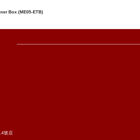
iner Box (ME05-ETB)
14號店