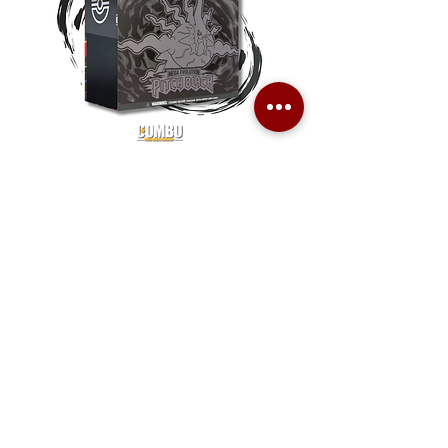
Pokemon TCG Pitch Black Elite
Pokemon TCG Pitch Blac
Trainer Box (ME05-ETB)
Booster Box (ME05-36p)
價格
價格
HK$1,080.00
HK$2,280.00
Combo Card Games Academy
About
Blog
Contact us