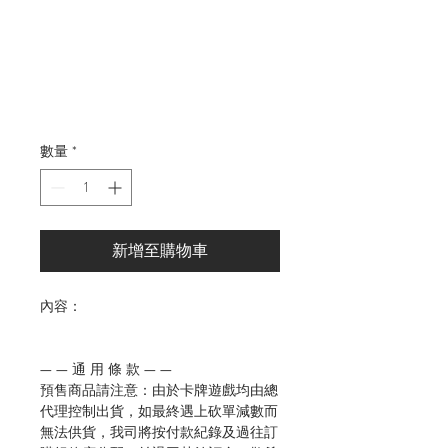
格
數量
*
新增至購物車
內容：
— — 通 用 條 款 — —
預售商品請注意：由於卡牌遊戲均由總
代理控制出貨，如最終遇上砍單減數而
無法供貨，我司將按付款紀錄及過往訂