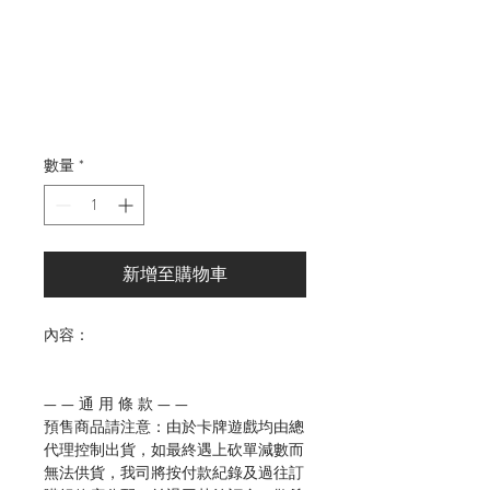
格
數量
*
新增至購物車
內容：
— — 通 用 條 款 — —
預售商品請注意：由於卡牌遊戲均由總
代理控制出貨，如最終遇上砍單減數而
無法供貨，我司將按付款紀錄及過往訂