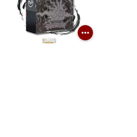
Pokemon TCG Pitch Black Elite
Pokemon TCG Pitch Blac
Trainer Box (ME05-ETB)
Booster Box (ME05-36p)
價格
價格
HK$1,080.00
HK$2,280.00
Combo Card Games Academy
About
Blog
Contact us