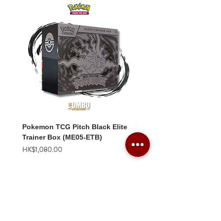
Pokemon TCG Pitch Black Elite
Pokemon TCG Pitch Blac
Trainer Box (ME05-ETB)
Booster Box (ME05-36p)
價格
價格
HK$1,080.00
HK$2,280.00
Combo Card Games Academy