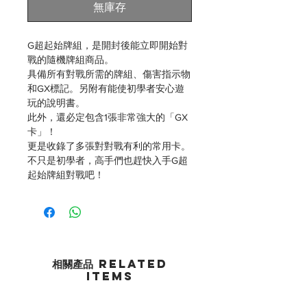
無庫存
G超起始牌組，是開封後能立即開始對
戰的隨機牌組商品。
具備所有對戰所需的牌組、傷害指示物
和GX標記。另附有能使初學者安心遊
玩的說明書。
此外，還必定包含1張非常強大的「GX
卡」！
更是收錄了多張對對戰有利的常用卡。
不只是初學者，高手們也趕快入手G超
起始牌組對戰吧！
相關產品 Related
Items