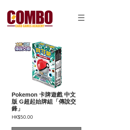
Pokemon 卡牌遊戲 中文
版 G超起始牌組「傳說交
鋒」
價
HK$50.00
格