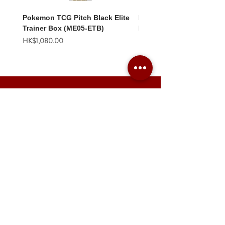
Pokemon TCG Pitch Black Elite
Pokemon TCG Pitch Blac
Trainer Box (ME05-ETB)
Booster Box (ME05-36p)
價格
價格
HK$1,080.00
HK$2,280.00
Combo Card Games Academy
About
Blog
Contact us
Terms & Conditions
Privacy Policy
Whatsapp:
+852 56831635
Email: combotcg@gmail.com
「天
悅
店」 限量卡牌商品