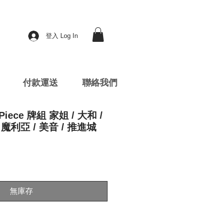
登入 Log In
付款運送
聯絡我們
iece 牌組 家姐 / 大和 /
 魔利亞 / 美音 / 推進城
無庫存