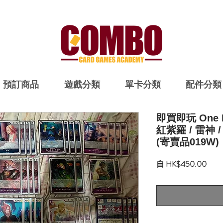
預訂商品
遊戲分類
單卡分類
配件分類
即買即玩 One P
紅紫羅 / 雷神 /
(寄賣品019W)
促
自
HK$450.00
銷
價
格