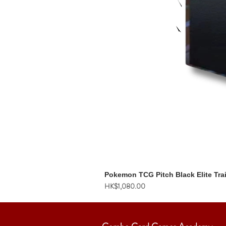
Pokemon TCG Pitch Black Elite Tra
價格
HK$1,080.00