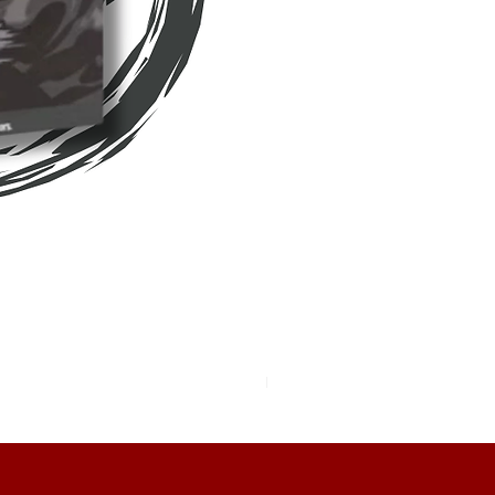
Pokemon TCG Pitch Black Boo
價格
HK$2,280.00