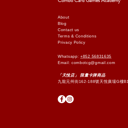
Combo Card Games Academy
About
Blog
Contact us
Terms & Conditions
Privacy Policy
Whatsapp:
+852 56831635
Email: combotcg@gmail.com
「天
悅
店」 限量卡牌商品
九龍元州街162-188號天悅廣場G樓B