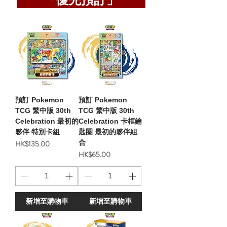
盒與精美海報組！ 1. 30th C
特典卡（由 YOSHIROTTEN 繪製） 1 套 特製
Trainer Box 內容物：
壓克力展示框 1 個 特製造型卡套（64張） 1
尼多力諾全圖閃卡 Pro
張 特製橡膠對戰桌墊 + 1 個 掀蓋式對戰桌墊
16 張閃基本能量卡、
收納盒 1 個 掀蓋式卡牌收納盒 1 個 掀蓋式傷
藏盒。 2. 30th Celebrat
害指示物收納盒 12 個 金屬製傷害指示物骰子
Elite Trainer Box
2 個 金屬製狀態標記（中毒/灼傷） 2 枚 寶可
多力諾全圖閃卡（其中一張
夢硬幣 亮點：.
Center 獨家 Logo）
件。 3. Tech
預訂 Pokemon
預訂 Pokemon
TCG 繁中版 30th
TCG 繁中版 30th
Celebration 最初的
Celebration 卡框鑰
夥伴 特別卡組
匙圈 最初的夥伴組
價格
合
HK$135.00
價格
HK$65.00
新增至購物車
新增至購物車