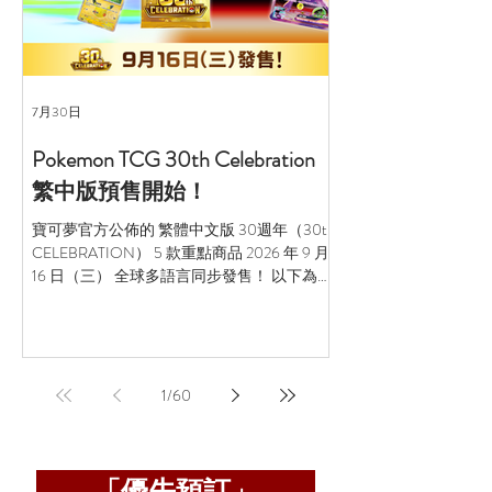
7月30日
7月25日
Pokemon TCG 30th Celebration
Pokemon TCG 30t
繁中版預售開始！
英文版全系列商
時間、內容物列
寶可夢官方公佈的 繁體中文版 30週年（30th
CELEBRATION） 5 款重點商品 2026 年 9 月
為了慶祝寶可夢 30 週年，
16 日（三） 全球多語言同步發售！ 以下為你
推出了重磅紀念擴充包 《
整理詳細資料： 1. 30th CELEBRATION 擴充
Celebration》！
包 內容物： 1 包內含 6 張卡牌，20包1盒 亮
大，從 2026 年 9 
點： 收錄全新頂級稀有度 FUR（Futuristic
包 30週年擴充包均包含 
Rare）（如夢幻 ex、超夢 ex）。 收錄 30 位
本能量卡，且每包必定
插畫家繪製的 30 款獨特皮卡丘閃卡。 經典復
1
/
60
皮卡丘（共有 30 款
刻：特別收錄 30 張象徵寶可夢 30 年歷史的
整理全系列重點商品的
重製卡（如復刻版噴火龍）。 2. 30th
容： 🌊 第一波：9 月
CELEBRATION FUTURISTIC BOX（頂級周邊
主打經典與多樣化，包含
「優先預訂」
禮盒） 內容物： 2 張 FUR 樣式「皮卡丘 ex」