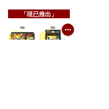
「現已推出」
Pokemon TCG 繁
Pokemon TCG 繁
中版 綠寶石風暴 超
中版 10包組合+ 綠
級進化夥伴組合
寶石風暴 (m6-10p)
(m6-40p)
價格
HK$150.00
價格
HK$580.00
新增至購物車
新增至購物車