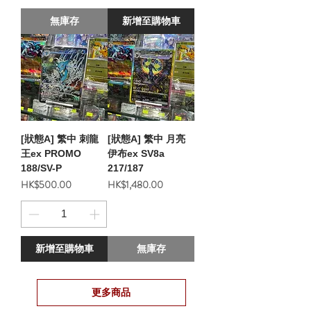
無庫存
新增至購物車
[狀態A] 繁中 刺龍
[狀態A] 繁中 月亮
王ex PROMO
伊布ex SV8a
188/SV-P
217/187
價格
價格
HK$500.00
HK$1,480.00
新增至購物車
無庫存
更多商品