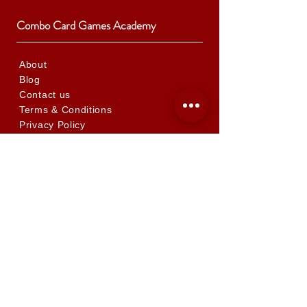
Combo Card Games Academy
About
Blog
Contact us
Terms & Conditions
Privacy Policy
Whatsapp:
+852 56831635
Email: combotcg@gmail.com
「天
悅
店」 限量卡牌商品
九龍元州街162-188號天悅廣場G樓B14號店
©
2018 - 2026
by Combo Cultures Limited.