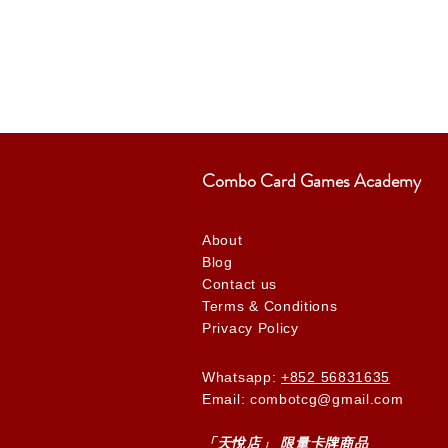
Combo Card Games Academy
About
Blog
Contact us
Terms & Conditions
Privacy Policy
Whatsapp:
+852 56831635
Email: combotcg@gmail.com
「天
悅
店」 限量卡牌商品