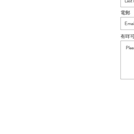
電郵
有咩