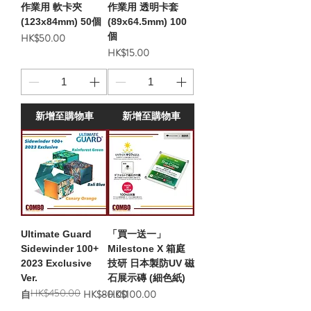
作業用 軟卡夾
作業用 透明卡套
(123x84mm) 50個
(89x64.5mm) 100
價格
個
HK$50.00
價格
HK$15.00
新增至購物車
新增至購物車
Ultimate Guard
「買一送一」
Sidewinder 100+
Milestone X 箱庭
2023 Exclusive
技研 日本製防UV 磁
Ver.
石展示磚 (細色紙)
HK$450.00
一般價格
促銷價格
價格
自
HK$80.00
HK$100.00