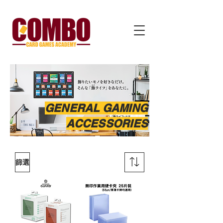
GENERAL GAMING
ACCESSORIES
篩選