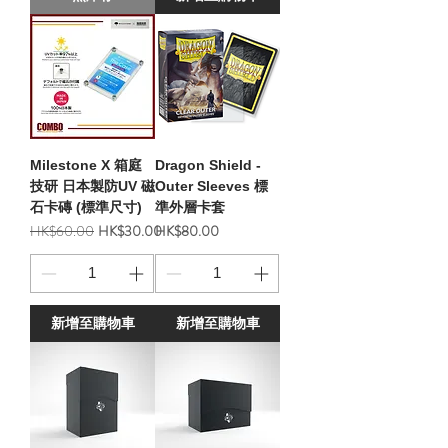
Milestone X 箱庭
Dragon Shield -
技研 日本製防UV 磁
Outer Sleeves 標
石卡磚 (標準尺寸)
準外層卡套
一般價格
促銷價格
價格
HK$60.00
HK$30.00
HK$80.00
新增至購物車
新增至購物車