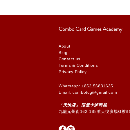
Combo Card Games Academy
About
Blog
Contact us
Terms & Conditions
Privacy Policy
Whatsapp:
+852 56831635
Email: combotcg@gmail.com
「天
悅
店」 限量卡牌商品
九龍元州街162-188號天悅廣場G樓B