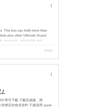
ons. This box can hold more than
Mats plus other Ultimate Guard
e, magnetic, adjustable and
ds of games and formats and enables
tures: -Designed for 1000+ double
購！
s by WIX 即可下載 下載完成後，用
步之前網店的會員資料 不建議用 apple