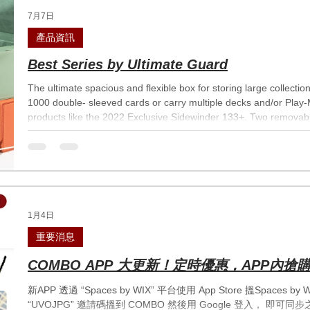
7月7日
產品資訊
Best Series by Ultimate Guard
The ultimate spacious and flexible box for storing large collecti
1000 double- sleeved cards or carry multiple decks and/or Play-
products like the 2022 Exclusive Sidewinder 133+. Two removabl
stackable trays make this box unique: it’s adaptable for all kin
multiple different ways of storing and using your collection. Fea
1月4日
重要消息
COMBO APP 大更新！定時優惠，APP內搶
新APP 透過 “Spaces by WIX” 平台使用 App Store 搵Space
“UVOJPG” 邀請碼搵到 COMBO 然後用 Google 登入， 即可同