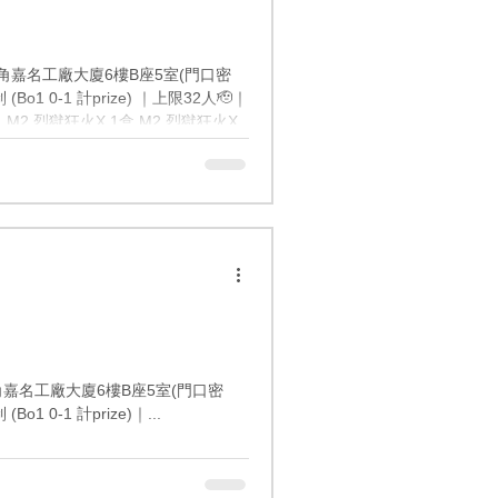
ase, 荔枝角嘉名工廠大廈6樓B座5室(門口密
o1 0-1 計prize) ｜上限32人🫡｜
： M2 烈獄狂火X 1盒 M2 烈獄狂火X
包 挑戰牌組 超級耿鬼ex 達16人獎品
包 達24人獎品🎁： 烈獄狂火X 加值組合
烈獄狂火X 加值組合1個 M2 烈獄狂火X
————— 報名請入Group
ase, 荔枝角嘉名工廠大廈6樓B座5室(門口密
 0-1 計prize)｜...