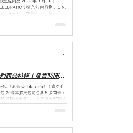
EBRATION 擴充包 內容物： 1 包
tic Rare）（如夢幻 ex、超夢
：特別收錄 30 張象徵寶可夢 30 年
TURISTIC BOX（頂級周邊禮盒） 內
 繪製） 1 套 特製壓克力展示框 1 個
桌墊收納盒 1 個 掀蓋式卡牌收納盒 1
屬製狀態標記（中毒/灼傷） 2 枚 寶
英文版全系列商品特輯！發售時間、
《30th Celebration》！這次英
包 30週年擴充包均包含 5 張閃卡 +
30 款獨特圖樣）！ 以下為大家整理
日正式開賣 首波商品主打經典與多樣
te Trainer Box 內容物： 9 包 30
16 張閃基本能量卡、骰子、傷害指示
ainer Box 內容物： 11 包擴充包、2 張尼
及全套 ETB 周邊配件。 3. Tech