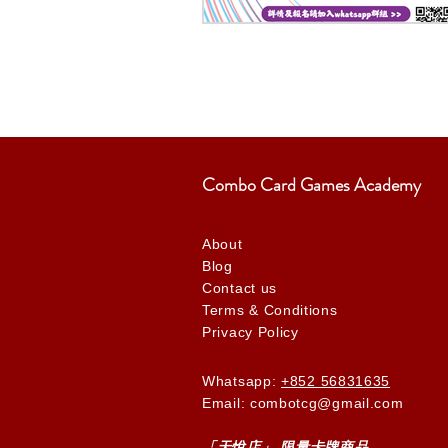
Combo Card Games Academy
About
Blog
Contact us
Terms & Conditions
Privacy Policy
Whatsapp:
+852 56831635
Email: combotcg@gmail.com
「天
悅
店」 限量卡牌商品