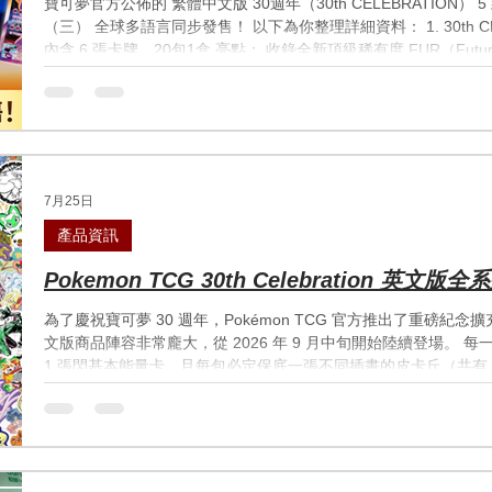
寶可夢官方公佈的 繁體中文版 30週年（30th CELEBRATION） 5 款重點商品 2026 年 9 月 16 日
（三） 全球多語言同步發售！ 以下為你整理詳細資料： 1. 30th CEL
內含 6 張卡牌，20包1盒 亮點： 收錄全新頂級稀有度 FUR（Futuris
ex）。 收錄 30 位插畫家繪製的 30 款獨特皮卡丘閃卡。 經典復刻
歷史的重製卡（如復刻版噴火龍）。 2. 30th CELEBRATION FU
容物： 2 張 FUR 樣式「皮卡丘 ex」特典卡（由 YOSHIROTTEN
特製造型卡套（64張） 1 張 特製橡膠對戰桌墊 + 1 個 掀蓋式對戰
個 掀蓋式傷害指示物收納盒 12 個 金屬製傷害指示物骰子 2 個 金
可夢硬幣 亮點：.
7月25日
產品資訊
Pokemon TCG 30th Celebration 
內容物列陣
為了慶祝寶可夢 30 週年，Pokémon TCG 官方推出了重磅紀念擴充包 
文版商品陣容非常龐大，從 2026 年 9 月中旬開始陸續登場。 每一
1 張閃基本能量卡，且每包必定保底一張不同插畫的皮卡丘（共有 
全系列重點商品的發售時程與詳細內容： 🌊 第一波：9 月 16 
化，包含玩家必搶的 ETB 禮盒與精美海報組！ 1. 30th Celebration Eli
週年擴充包、1 張尼多力諾全圖閃卡 Promos、65 個專屬卡套、
物及收藏盒。 2. 30th Celebration Pokémon Center Elite Tr
多力諾全圖閃卡（其中一張印有 Pokémon Center 獨家 Logo），以