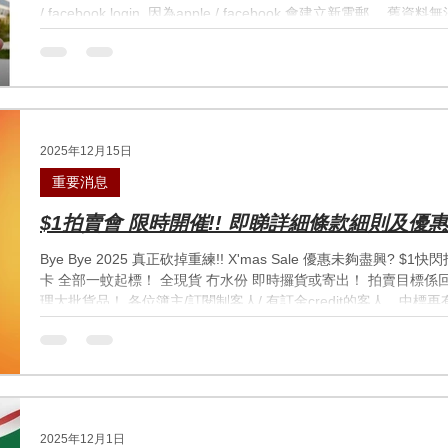
/ facebook login, 因為apple / facebook 會建立新電
能！ 右下角 我的個人檔案 可以睇返 訂單，預訂同活動！ 多謝晒！
將最好既卡牌遊戲體驗比大家！
2025年12月15日
重要消息
$1拍賣會 限時開催!! 即睇詳細條款細則及優惠!
Bye Bye 2025 真正砍掉重練!! X'mas Sale 優惠未夠盡興? $1快閃拍賣真正滿足大家!! 單卡 原盒 鑑定
卡 全部一蚊起標！ 全現貨 冇水份 即時攞貨或寄出！ 拍賣目標
理大批貨品！ 各位簿主/訂閱制客人/ 有訂金credit的客人，中
等於一般寄賣手續費，冇額外費用！而且可以拍賣賣出後即時收款，
組 我地會由 Pokemon 開始, 慢慢推去其他Game, 順利的話, 會再
group 先 +852 5683 1635 https://wa.me/message/STHYAT
^^^^ 拍賣會第二步: 了解拍賣流程及出價方式 流程規則超簡單： 每件商品
22:05) $1起標 ➜ 以回覆拍賣品圖片出價 ➜ 最後1分鐘有人加價
價, 即中標!! 中標後處
2025年12月1日