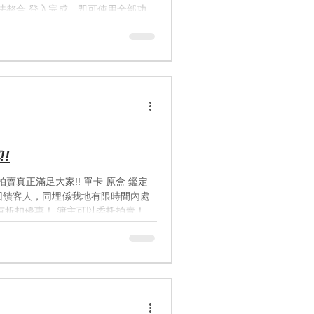
郵， 舊資料無法整合 登入完成，即可使用全部功
 COMBO 會繼續盡全力追趕！ 繼續
!
係回饋客人，同埋係我地有限時間內處
標再有折扣優惠！ 簿主可以委托拍賣！
歡迎代拍！ 拍賣會第一步: 加入群
開設拍賣專用群組: whatsapp 我地入
BRMDPJJ1 ^^^^點擊連結直接whatsapp
限時 5-10 分鐘 (例如 22:00-
自動延長1分鐘 ➜ 直至1分鐘內無新出