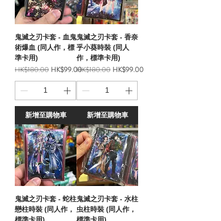
鬼滅之刃卡套 - 血鬼
鬼滅之刃卡套 - 香奈
術爆血 (同人作，標
乎小葵時裝 (同人
準卡用)
作，標準卡用)
一般價格
促銷價格
一般價格
促銷價格
HK$180.00
HK$99.00
HK$180.00
HK$99.00
新增至購物車
新增至購物車
鬼滅之刃卡套 - 蛇柱
鬼滅之刃卡套 - 水柱
戀柱時裝 (同人作，
虫柱時裝 (同人作，
標準卡用)
標準卡用)