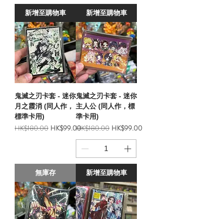
新增至購物車
新增至購物車
鬼滅之刃卡套 - 迷你
鬼滅之刃卡套 - 迷你
月之霞消 (同人作，
主人公 (同人作，標
標準卡用)
準卡用)
一般價格
促銷價格
一般價格
促銷價格
HK$180.00
HK$99.00
HK$180.00
HK$99.00
無庫存
新增至購物車