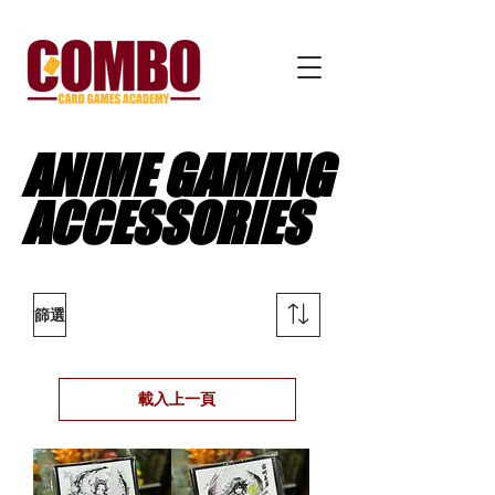
ANIME GAMING
ANIME GAMING
ACCESSORIES
ACCESSORIES
篩選
載入上一頁