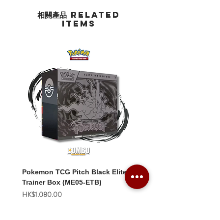
相關產品 Related
Items
Pokemon TCG Pitch Black Elite
Pokemon TCG Pitch Blac
Trainer Box (ME05-ETB)
Booster Box (ME05-36p)
價格
價格
HK$1,080.00
HK$2,280.00