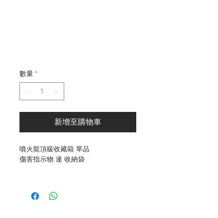
般
銷
價
價
格
格
數量
*
新增至購物車
噴火龍頂級收藏箱 單品
傷害指示物 連 收納袋