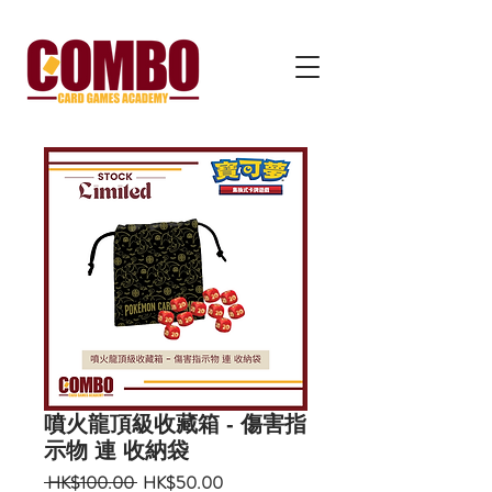
噴火龍頂級收藏箱 - 傷害指
示物 連 收納袋
一
促
 HK$100.00 
HK$50.00