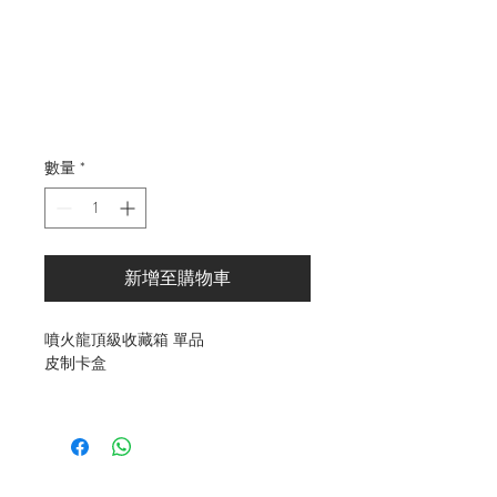
般
銷
價
價
格
格
數量
*
新增至購物車
噴火龍頂級收藏箱 單品
皮制卡盒