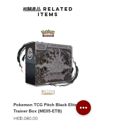
相關產品 Related
Items
Pokemon TCG Pitch Black Elite
Pokemon TCG Pitch Blac
Trainer Box (ME05-ETB)
Booster Box (ME05-36p)
價格
價格
HK$1,080.00
HK$2,280.00