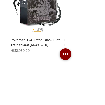
Pokemon TCG Pitch Black Elite
Pokemon TCG Pitch Blac
Trainer Box (ME05-ETB)
Booster Box (ME05-36p)
價格
價格
HK$1,080.00
HK$2,280.00
Combo Card Games Academy
About
Blog
Contact us