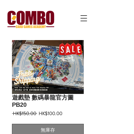
遊戲墊 數碼暴龍官方圖
PB20
一
促
 HK$150.00 
HK$100.00
般
銷
價
價
無庫存
格
格