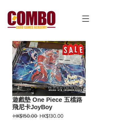
遊戲墊 One Piece 五檔路
飛尼卡JoyBoy
一
促
 HK$150.00 
HK$130.00
般
銷
價
價
格
格