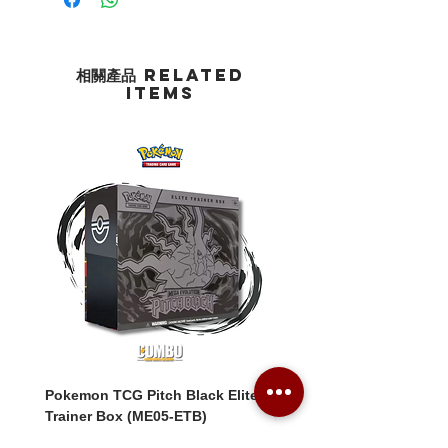
相關產品 Related
Items
Pokemon TCG Pitch Black Elite
Pokemon TCG Pitch Blac
Trainer Box (ME05-ETB)
Booster Box (ME05-36p)
價格
價格
HK$1,080.00
HK$2,280.00