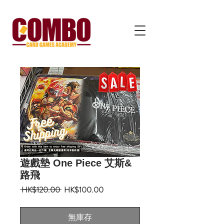
遊戲墊 One Piece 艾斯&
路飛
一
促
 HK$120.00 
HK$100.00
般
銷
價
價
無庫存
格
格