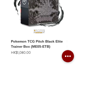
Pokemon TCG Pitch Black Elite
Pokemon TCG Pitch Blac
Trainer Box (ME05-ETB)
Booster Box (ME05-36p)
價格
價格
HK$1,080.00
HK$2,280.00
Combo Card Games Academy
About
Blog
Contact us