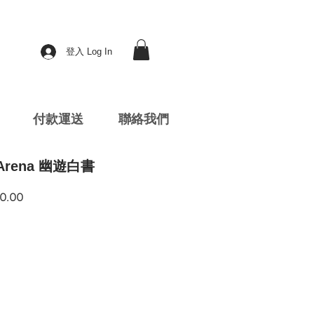
登入 Log In
付款運送
聯絡我們
 Arena 幽遊白書
促
0.00
銷
價
格