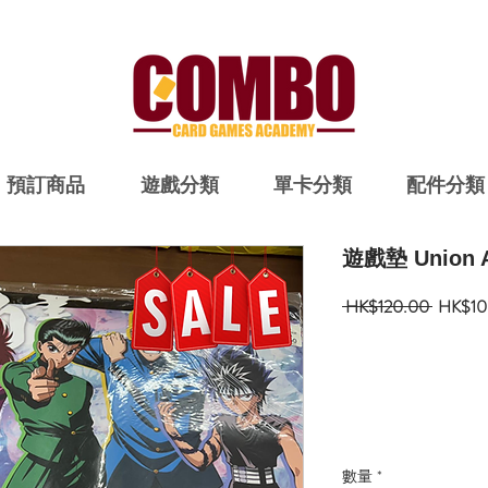
預訂商品
遊戲分類
單卡分類
配件分類
遊戲墊 Union
一
 HK$120.00 
HK$10
般
價
格
數量
*