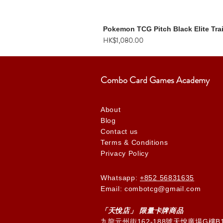
Pokemon TCG Pitch Black Elite Tra
價格
HK$1,080.00
Combo Card Games Academy
About
Blog
Contact us
Terms & Conditions
Privacy Policy
Whatsapp:
+852 56831635
Email: combotcg@gmail.com
「天
悅
店」 限量卡牌商品
九龍元州街162-188號天悅廣場G樓B