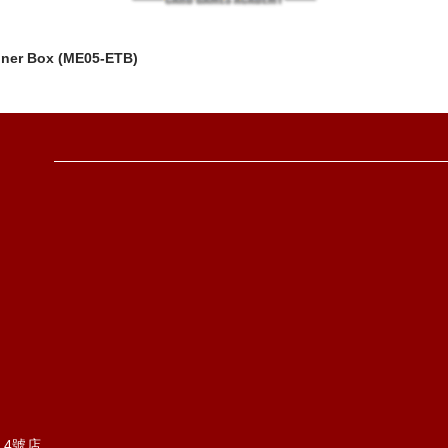
iner Box (ME05-ETB)
14號店