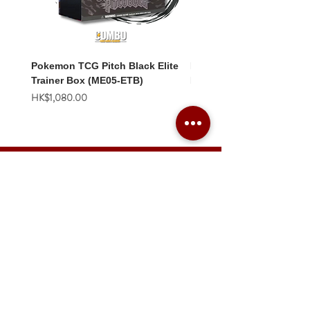
Pokemon TCG Pitch Black Elite
Pokemon TCG Pitch Blac
Trainer Box (ME05-ETB)
Booster Box (ME05-36p)
價格
價格
HK$1,080.00
HK$2,280.00
Combo Card Games Academy
About
Blog
Contact us
Terms & Conditions
Privacy Policy
Whatsapp:
+852 56831635