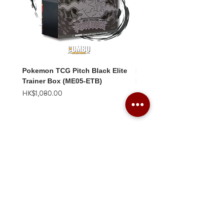
Pokemon TCG Pitch Black Elite
Pokemon TCG Pitch Blac
Trainer Box (ME05-ETB)
Booster Box (ME05-36p)
價格
價格
HK$1,080.00
HK$2,280.00
Combo Card Games Academy
About
Blog
Contact us
Terms & Conditions
Privacy Policy