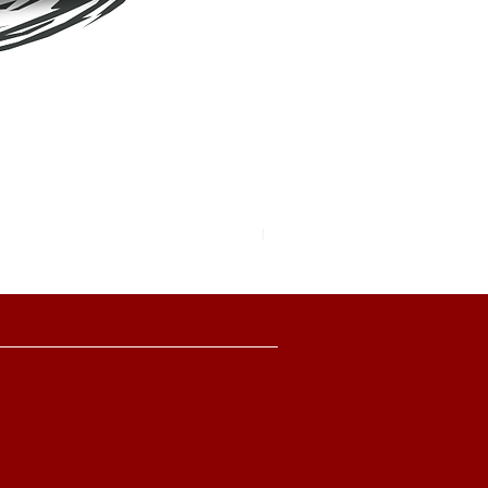
Pokemon TCG Pitch Black Boo
價格
HK$2,280.00