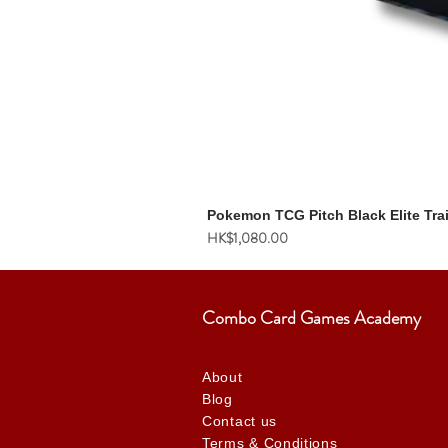
Pokemon TCG Pitch Black Elite Tra
價格
HK$1,080.00
Combo Card Games Academy
About
Blog
Contact us
Terms & Conditions