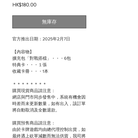
價
HK$180.00
格
無庫存
官方推出日期：2025年2月7日
【內容物】
擴充包「對戰搭檔」・・・6包
特典卡・・・１張
收藏卡冊・・・1本
＊＊＊＊＊＊＊＊
購買現貨商品請注意：
網店與門市同步發售中，系統有機會因
時差而未更新數量，如有出入，該訂單
將自動取消及全數退款。
購買預售商品請注意：
由於卡牌遊戲均由總代理控制出貨，如
最終遇上砍單減數而無法供貨，我司將