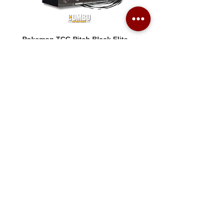
Pokemon TCG Pitch Black Elite
Pokemon TCG Pitch Blac
Trainer Box (ME05-ETB)
Booster Box (ME05-36p)
價格
價格
HK$1,080.00
HK$2,280.00
Combo Card Games Academy
About
Blog
Contact us
Terms & Conditions
Privacy Policy
Whatsapp:
+852 56831635
Email: combotcg@gmail.com