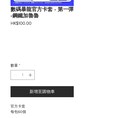
數碼暴龍官方卡套 - 第一彈
-鋼鐵加魯魯
價
HK$100.00
格
數量
*
新增至購物車
官方卡套
每包60個