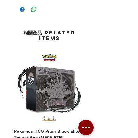
相關產品 Related
Items
Pokemon TCG Pitch Black Elite
Pokemon TCG Pitch Blac
Trainer Box (ME05-ETB)
Booster Box (ME05-36p)