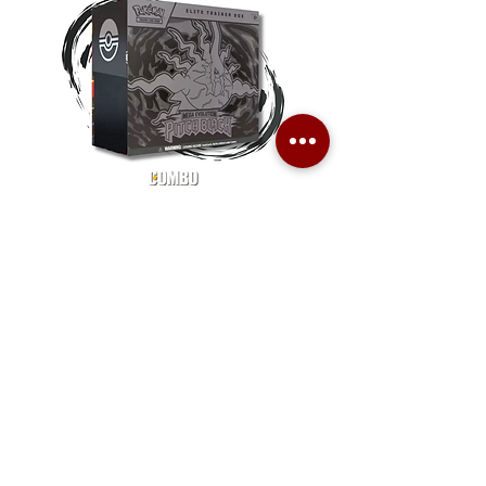
Pokemon TCG Pitch Black Elite
Pokemon TCG Pitch Blac
Trainer Box (ME05-ETB)
Booster Box (ME05-36p)
價格
價格
HK$1,080.00
HK$2,280.00
Combo Card Games Academy
About
Blog