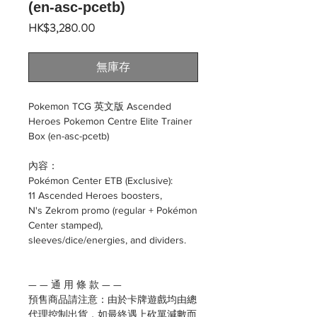
(en-asc-pcetb)
價
HK$3,280.00
格
無庫存
Pokemon TCG 英文版 Ascended
Heroes Pokemon Centre Elite Trainer
Box (en-asc-pcetb)
內容：
Pokémon Center ETB (Exclusive):
11 Ascended Heroes boosters,
N's Zekrom promo (regular + Pokémon
Center stamped),
sleeves/dice/energies, and dividers.
— — 通 用 條 款 — —
預售商品請注意：由於卡牌遊戲均由總
代理控制出貨，如最終遇上砍單減數而