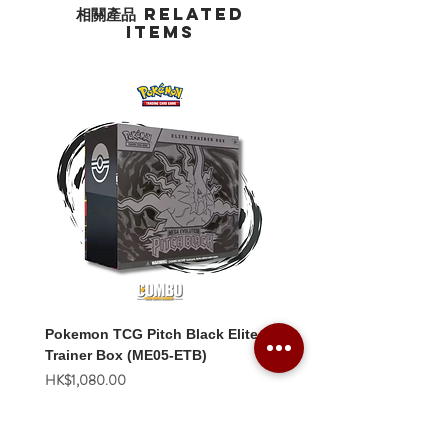
相關產品 Related
Items
Pokemon TCG Pitch Black Elite
Pokemon TCG Pitch Blac
Trainer Box (ME05-ETB)
Booster Box (ME05-36p)
價格
價格
HK$1,080.00
HK$2,280.00