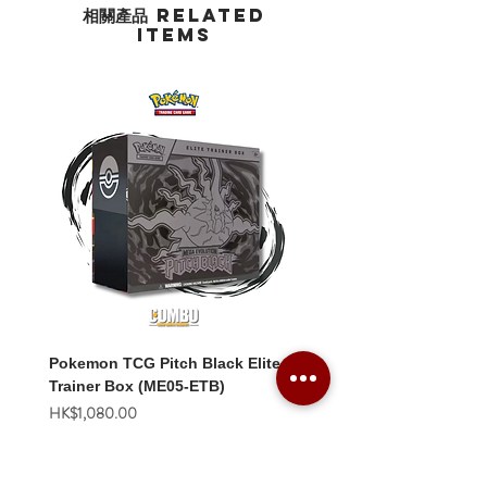
相關產品 Related
Items
Pokemon TCG Pitch Black Elite
Pokemon TCG Pitch Blac
Trainer Box (ME05-ETB)
Booster Box (ME05-36p)
價格
價格
HK$1,080.00
HK$2,280.00