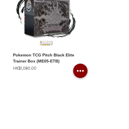
Pokemon TCG Pitch Black Elite
Pokemon TCG Pitch Blac
Trainer Box (ME05-ETB)
Booster Box (ME05-36p)
價格
價格
HK$1,080.00
HK$2,280.00
Combo Card Games Academy
About
Blog
Contact us