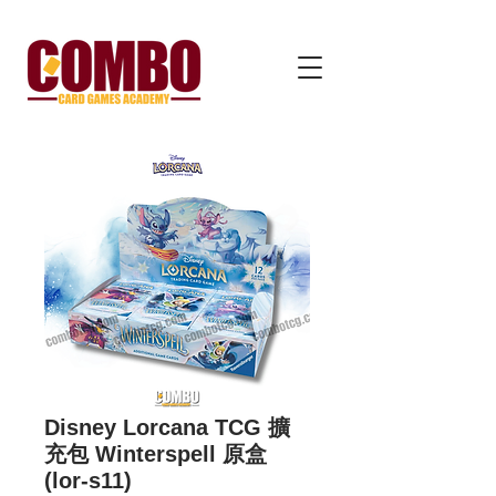
Disney Lorcana TCG 擴
充包 Winterspell 原盒
(lor-s11)