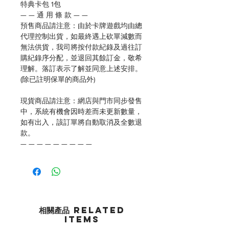
特典卡包 1包
— — 通 用 條 款 — —
預售商品請注意：由於卡牌遊戲均由總
代理控制出貨，如最終遇上砍單減數而
無法供貨，我司將按付款紀錄及過往訂
購紀錄序分配，並退回其餘訂金，敬希
理解。落訂表示了解並同意上述安排。
(除已註明保單的商品外)
現貨商品請注意：網店與門市同步發售
中，系統有機會因時差而未更新數量，
如有出入，該訂單將自動取消及全數退
款。
— — — — — — — — —
相關產品 Related
Items