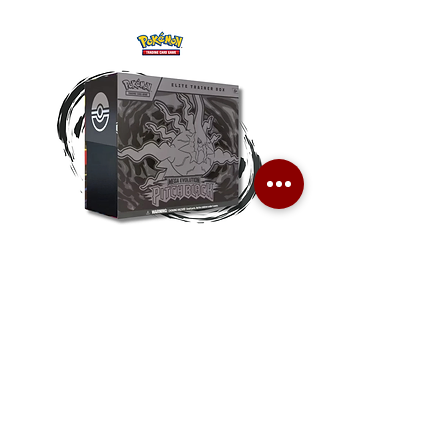
Pokemon TCG Pitch Black Elite
Pokemon TCG Pitch Blac
Trainer Box (ME05-ETB)
Booster Box (ME05-36p)
價格
價格
HK$1,080.00
HK$2,280.00
Combo Card Games Academy