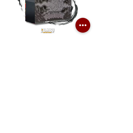
Pokemon TCG Pitch Black Elite
Pokemon TCG Pitch Blac
Trainer Box (ME05-ETB)
Booster Box (ME05-36p)
價格
價格
HK$1,080.00
HK$2,280.00
Combo Card Games Academy
About
Blog
Contact us
Terms & Conditions
Privacy Policy