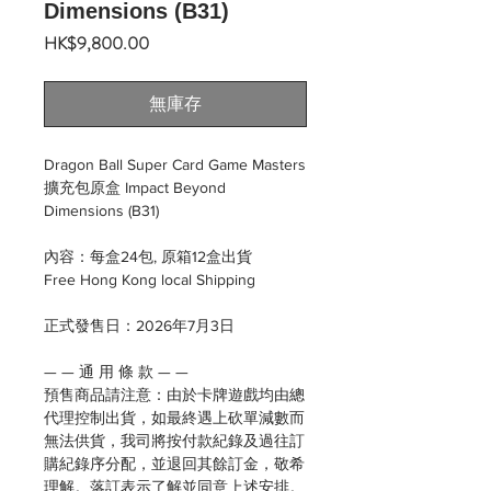
Dimensions (B31)
價
HK$9,800.00
格
無庫存
Dragon Ball Super Card Game Masters
擴充包原盒 Impact Beyond
Dimensions (B31)
內容：每盒24包, 原箱12盒出貨
Free Hong Kong local Shipping
正式發售日：2026年7月3日
— — 通 用 條 款 — —
預售商品請注意：由於卡牌遊戲均由總
代理控制出貨，如最終遇上砍單減數而
無法供貨，我司將按付款紀錄及過往訂
購紀錄序分配，並退回其餘訂金，敬希
理解。落訂表示了解並同意上述安排。