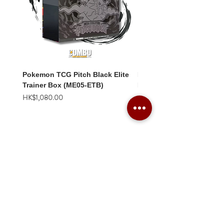
Pokemon TCG Pitch Black Elite
Pokemon TCG Pitch Blac
Trainer Box (ME05-ETB)
Booster Box (ME05-36p)
價格
價格
HK$1,080.00
HK$2,280.00
Combo Card Games Academy
About
Blog
Contact us
Terms & Conditions