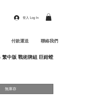
登入 Log In
付款運送
聯絡我們
CG 繁中版 戰術牌組 巨鉗螳
無庫存