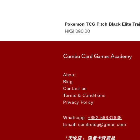
Pokemon TCG Pitch Black Elite Tra
價格
HK$1,080.00
Combo Card Games Academy
About
Blog
Contact us
Terms & Conditions
Privacy Policy
Whatsapp:
+852 56831635
Email: combotcg@gmail.com
「天
悅
店」 限量卡牌商品