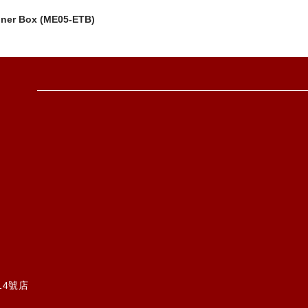
iner Box (ME05-ETB)
14號店