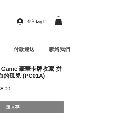
登入 Log In
付款運送
聯絡我們
rd Game 豪華卡牌收藏 拼
的孤兒 (PC01A)
促
88.00
銷
價
格
無庫存