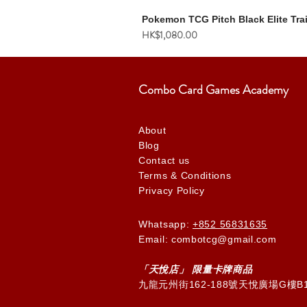
Pokemon TCG Pitch Black Elite Tra
價格
HK$1,080.00
Combo Card Games Academy
About
Blog
Contact us
Terms & Conditions
Privacy Policy
Whatsapp:
+852 56831635
Email: combotcg@gmail.com
「天
悅
店」 限量卡牌商品
九龍元州街162-188號天悅廣場G樓B