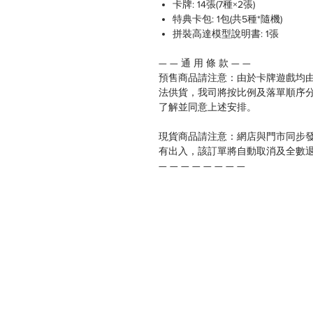
卡牌: 14張(7種×2張)
特典卡包: 1包(共5種*隨機)
拼裝高達模型說明書: 1張
— — 通 用 條 款 — —
預售商品請注意：由於卡牌遊戲均
法供貨，我司將按比例及落單順序
了解並同意上述安排。
現貨商品請注意：網店與門市同步
有出入，該訂單將自動取消及全數
— — — — — — — —