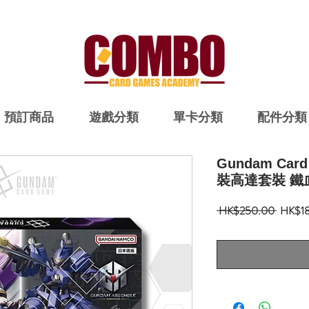
預訂商品
遊戲分類
單卡分類
配件分類
Gundam Ca
裝高達套裝 鐵血
一
 HK$250.00 
HK$1
般
價
格