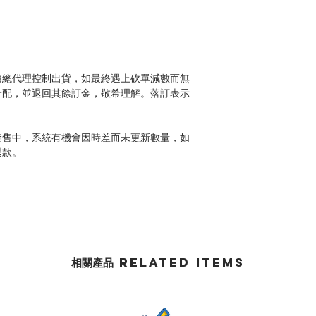
由總代理控制出貨，如最終遇上砍單減數而無
分配，並退回其餘訂金，敬希理解。落訂表示
發售中，系統有機會因時差而未更新數量，如
退款。
相關產品 Related Items