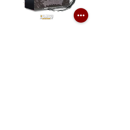
Pokemon TCG Pitch Black Elite
Pokemon TCG Pitch Blac
Trainer Box (ME05-ETB)
Booster Box (ME05-36p)
價格
價格
HK$1,080.00
HK$2,280.00
Combo Card Games Academy
About
Blog
Contact us
Terms & Conditions
Privacy Policy
Whatsapp:
+852 56831635