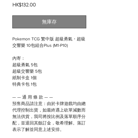
價
HK$132.00
格
無庫存
Pokemon TCG 繁中版 超級勇氣・超級
交響樂 10包組合Plus (M1-P10)
內寄：
超級勇氣 5包
超級交響樂 5包
紙制卡盒 1個
特典卡包 1包
— — 通 用 條 款 — —
預售商品請注意：由於卡牌遊戲均由總
代理控制出貨，如最終遇上砍單減數而
無法供貨，我司將按比例及落單順序分
配，並退回其餘訂金，敬希理解。落訂
表示了解並同意上述安排。