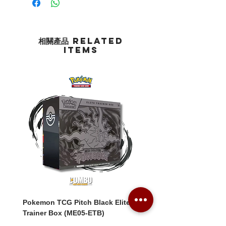
相關產品 Related
Items
Pokemon TCG Pitch Black Elite
Pokemon TCG Pitch Blac
Trainer Box (ME05-ETB)
Booster Box (ME05-36p)
價格
價格
HK$1,080.00
HK$2,280.00