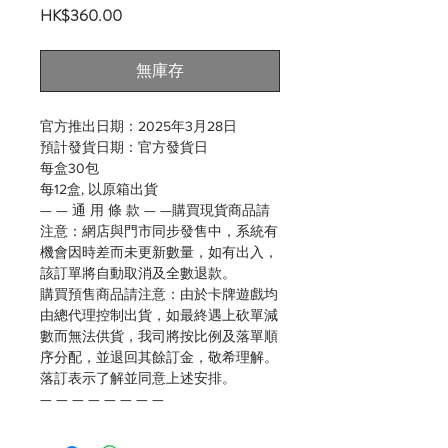
價
HK$360.00
格
無庫存
官方推出日期：2025年3月28日
預計發貨日期：官方發貨日
每盒30包
每12盒, 以原箱出貨
— — 通 用 條 款 — —購買現貨商品請
注意：網店與門市同步發售中，系統有
機會因時差而未更新數量，如有出入，
該訂單將自動取消及全數退款。
購買預售商品請注意：由於卡牌遊戲均
由總代理控制出貨，如最終遇上砍單減
數而無法供貨，我司將按比例及落單順
序分配，並退回其餘訂金，敬希理解。
落訂表示了解並同意上述安排。
— — — — — — — —