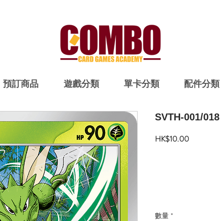
預訂商品
遊戲分類
單卡分類
配件分類
SVTH-001/0
價
HK$10.00
格
數量
*