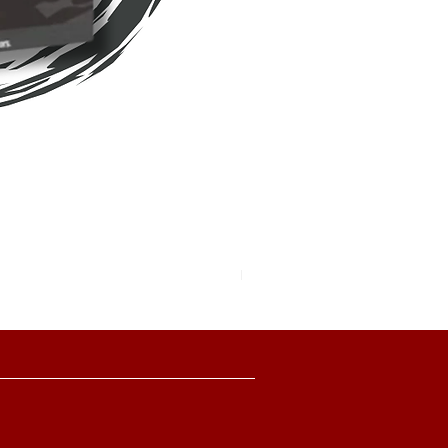
Pokemon TCG Pitch Black Boo
價格
HK$2,280.00