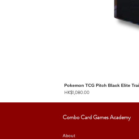
Pokemon TCG Pitch Black Elite Tra
價格
HK$1,080.00
Combo Card Games Academy
About