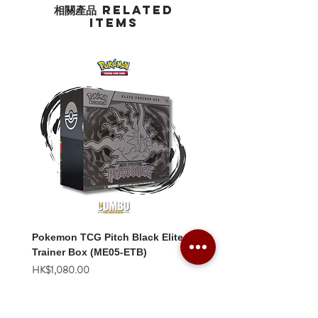
相關產品 Related
Items
Pokemon TCG Pitch Black Elite
Pokemon TCG Pitch Blac
Trainer Box (ME05-ETB)
Booster Box (ME05-36p)
價格
價格
HK$1,080.00
HK$2,280.00