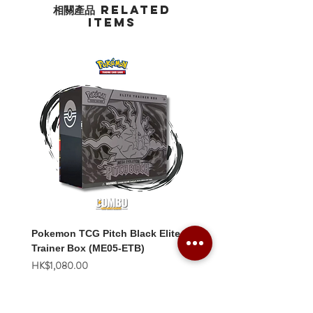
相關產品 Related
Items
Pokemon TCG Pitch Black Elite
Pokemon TCG Pitch Blac
Trainer Box (ME05-ETB)
Booster Box (ME05-36p)
價格
價格
HK$1,080.00
HK$2,280.00