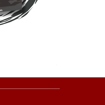
Pokemon TCG Pitch Black Boo
價格
HK$2,280.00