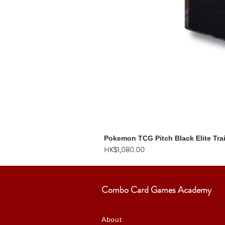
Pokemon TCG Pitch Black Elite Tra
價格
HK$1,080.00
Combo Card Games Academy
About