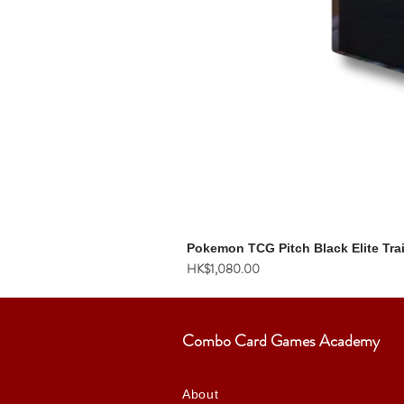
Pokemon TCG Pitch Black Elite Tra
價格
HK$1,080.00
Combo Card Games Academy
About