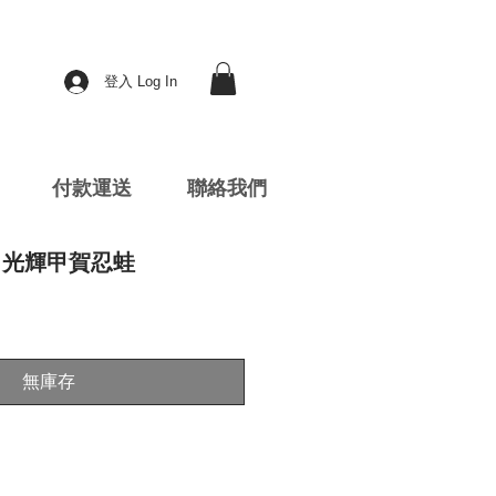
登入 Log In
付款運送
聯絡我們
022 光輝甲賀忍蛙
無庫存