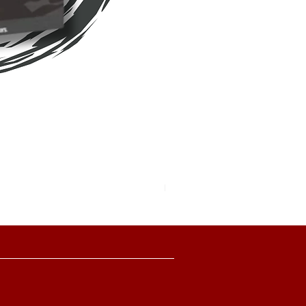
Pokemon TCG Pitch Black Boo
價格
HK$2,280.00