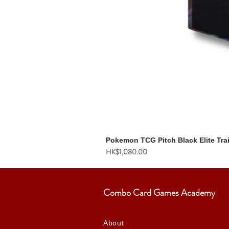
Pokemon TCG Pitch Black Elite Tra
價格
HK$1,080.00
Combo Card Games Academy
About