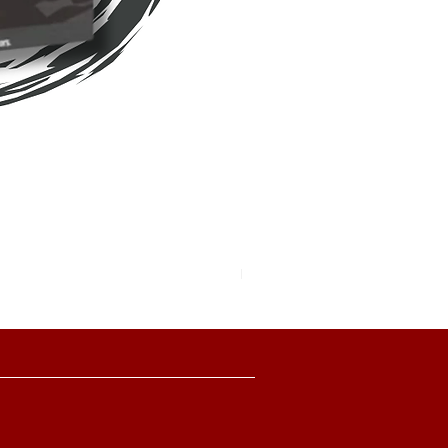
Pokemon TCG Pitch Black Boo
價格
HK$2,280.00