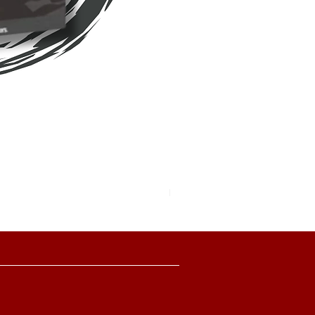
Pokemon TCG Pitch Black Boo
價格
HK$2,280.00