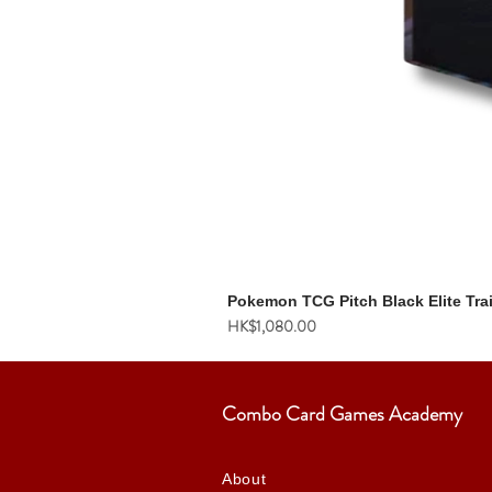
Pokemon TCG Pitch Black Elite Tra
價格
HK$1,080.00
Combo Card Games Academy
About