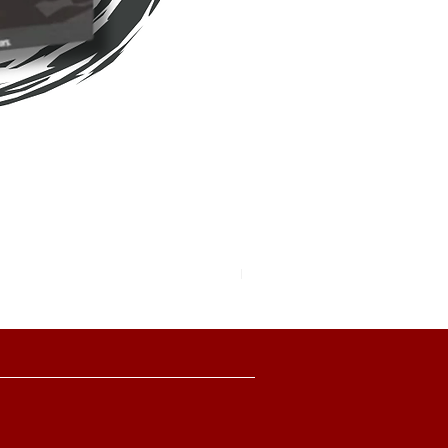
Pokemon TCG Pitch Black Boo
價格
HK$2,280.00