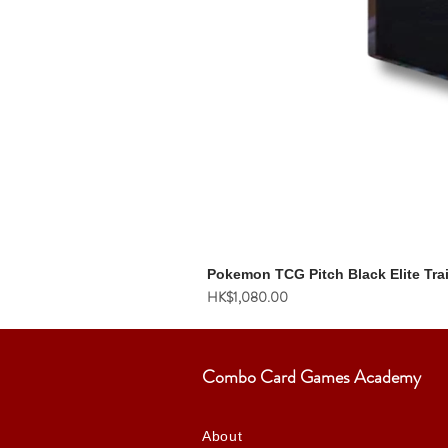
Pokemon TCG Pitch Black Elite Tra
價格
HK$1,080.00
Combo Card Games Academy
About