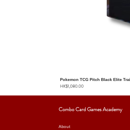
Pokemon TCG Pitch Black Elite Tra
價格
HK$1,080.00
Combo Card Games Academy
About