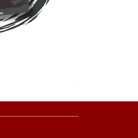
Pokemon TCG Pitch Black Boo
價格
HK$2,280.00